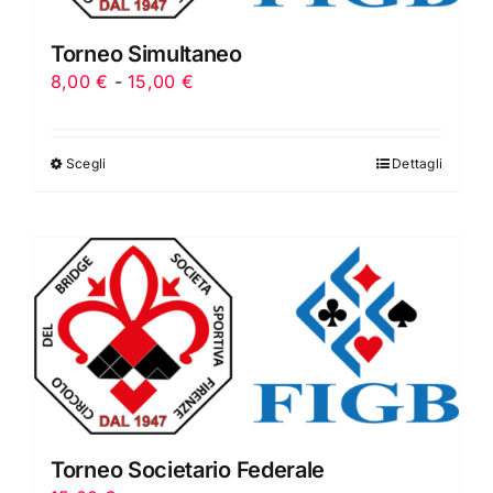
Torneo Simultaneo
Fascia
8,00
€
-
15,00
€
di
prezzo:
Scegli
Dettagli
da
8,00 €
a
15,00 €
Torneo Societario Federale