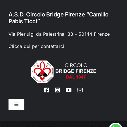
A.S.D. Circolo Bridge Firenze “Camillo
Pabis Ticci”
Via Pierluigi da Palestrina, 33 – 50144 Firenze
Clicca qui per contattarci
Toggle
Navigation
Termini e Condizioni