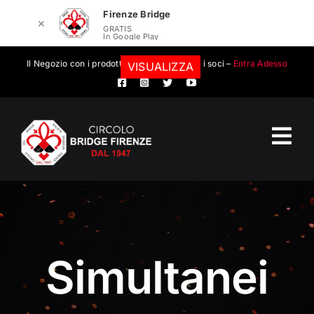
Firenze Bridge
✕
GRATIS
In Google Play
Salta
Il Negozio con i prodotti convenzionati per i soci –
Entra Adesso
VISUALIZZA
al
contenuto
Tog
Nav
Circolo Bridge Firenze
Calendario eventi
Simultanei
Eventi
Scuola