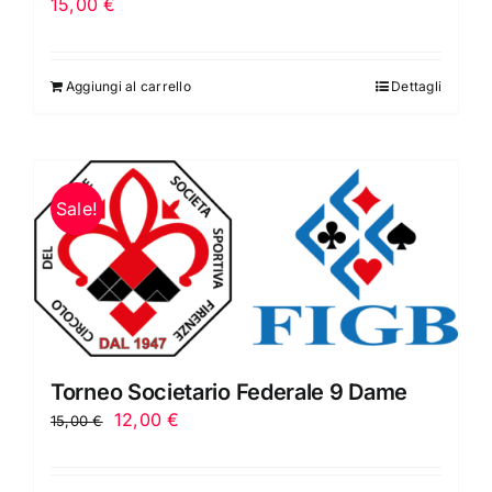
15,00
€
Aggiungi al carrello
Dettagli
Sale!
Torneo Societario Federale 9 Dame
Il
Il
12,00
€
15,00
€
prezzo
prezzo
originale
attuale