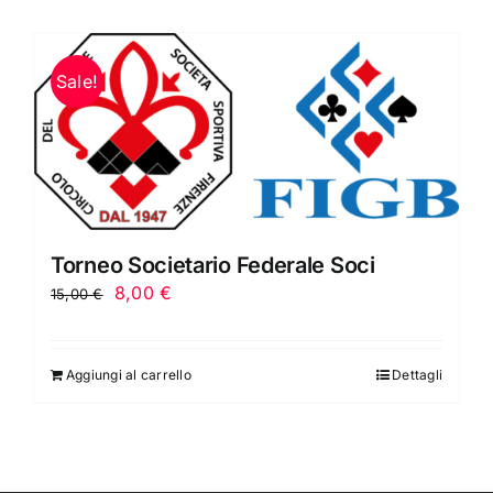
Sale!
Torneo Societario Federale Soci
Il
Il
8,00
€
15,00
€
prezzo
prezzo
originale
attuale
Aggiungi al carrello
Dettagli
era:
è:
15,00 €.
8,00 €.