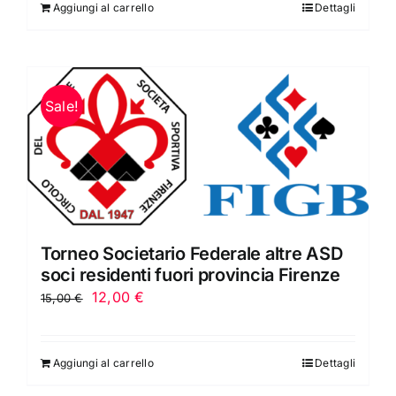
Aggiungi al carrello
Dettagli
era:
è:
15,00 €.
12,00 €.
Sale!
Torneo Societario Federale altre ASD
soci residenti fuori provincia Firenze
Il
Il
12,00
€
15,00
€
prezzo
prezzo
originale
attuale
Aggiungi al carrello
Dettagli
era:
è:
15,00 €.
12,00 €.