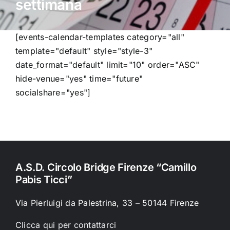
settimana
Contatti
[events-calendar-templates category="all"
Chi Siamo
template="default" style="style-3"
date_format="default" limit="10" order="ASC"
hide-venue="yes" time="future"
socialshare="yes"]
A.S.D. Circolo Bridge Firenze “Camillo
Pabis Ticci”
Via Pierluigi da Palestrina, 33 – 50144 Firenze
Clicca qui per contattarci