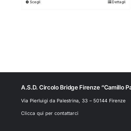
Scegli
Dettagli
da
8,00 €
a
15,00 €
A.S.D. Circolo Bridge Firenze “Camillo Pa
Via Pierluigi da Palestrina, 33 – 50144 Firenze
Clicca qui per contattarci