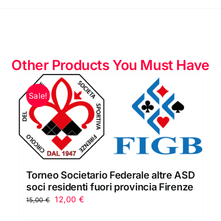
Other Products You Must Have
Sale!
Torneo Societario Federale altre ASD
soci residenti fuori provincia Firenze
Il
Il
12,00
€
15,00
€
prezzo
prezzo