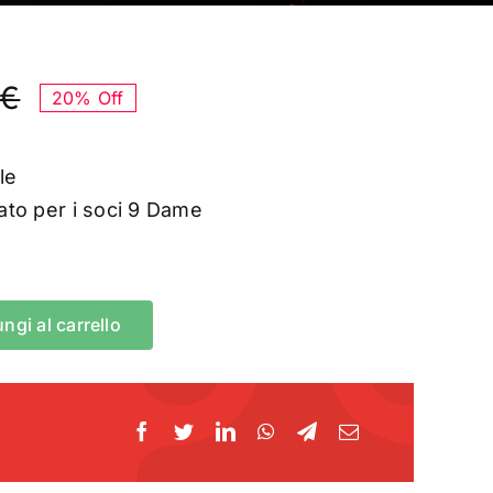
€
20% Off
Il
Il
prezzo
prezzo
ale
originale
attuale
to per i soci 9 Dame
era:
è:
15,00 €.
12,00 €.
ngi al carrello