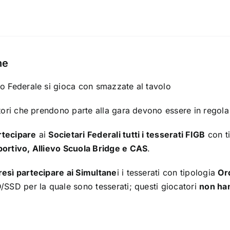
ne
io Federale si gioca con smazzate al tavolo
atori che prendono parte alla gara devono essere in regola
rtecipare
ai
Societari Federali tutti i tesserati FIGB
con t
portivo, Allievo Scuola Bridge e CAS
.
tresì partecipare ai Simultane
i i tesserati con tipologia
Or
/SSD per la quale sono tesserati; questi giocatori
non han