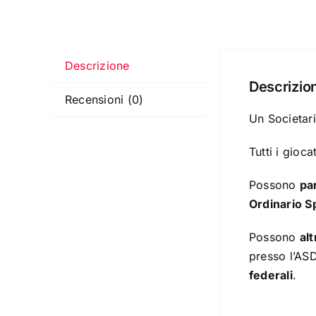
Descrizione
Descrizio
Recensioni (0)
Un Societar
Tutti i gioc
Possono
pa
Ordinario S
Possono
al
presso l’ASD
federali
.