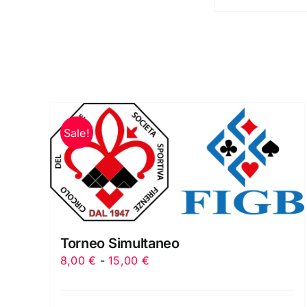
Sale!
Torneo Simultaneo
Fascia
8,00
€
-
15,00
€
di
prezzo: