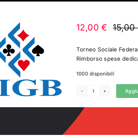
12,00
€
15,00
Torneo Sociale Feder
Rimborso spese dedica
1000 disponibili
Aggiu
Torneo
Societario
Federale
9
Dame
quantità