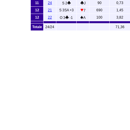
♣
♣
11
24
90
0,73
S 2
J
♥
12
21
S 3SA +3
690
1,45
7
♣
♠
12
22
100
3,82
O 3
-1
A
Totale
24/24
71,36