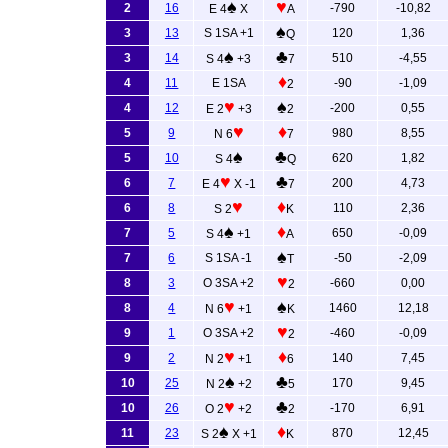
♠
♥
2
16
-790
-10,82
E 4
X
A
♠
3
13
S 1SA +1
120
1,36
Q
♠
♣
3
14
510
-4,55
S 4
+3
7
♦
4
11
E 1SA
-90
-1,09
2
♥
♠
4
12
-200
0,55
E 2
+3
2
♥
♦
5
9
980
8,55
N 6
7
♠
♣
5
10
620
1,82
S 4
Q
♥
♣
6
7
200
4,73
E 4
X -1
7
♥
♦
6
8
110
2,36
S 2
K
♠
♦
7
5
650
-0,09
S 4
+1
A
♠
7
6
S 1SA -1
-50
-2,09
T
♥
8
3
O 3SA +2
-660
0,00
2
♥
♠
8
4
1460
12,18
N 6
+1
K
♥
9
1
O 3SA +2
-460
-0,09
2
♥
♦
9
2
140
7,45
N 2
+1
6
♠
♣
10
25
170
9,45
N 2
+2
5
♥
♣
10
26
-170
6,91
O 2
+2
2
♠
♦
11
23
870
12,45
S 2
X +1
K