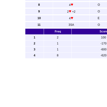
♥
8
O
4
♥
9
O
2
+2
♥
10
E
4
11
3SA
O
Freq
Scor
1
2
100
2
1
-170
3
1
-600
4
8
-620