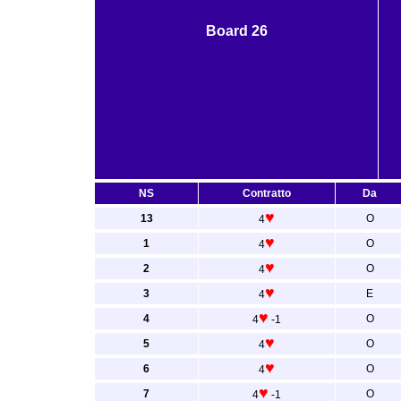
Board 26
NS
Contratto
Da
♥
13
O
4
♥
1
O
4
♥
2
O
4
♥
3
E
4
♥
4
O
4
-1
♥
5
O
4
♥
6
O
4
♥
7
O
4
-1