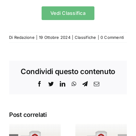
Vedi Classifica
Di
Redazione
|
19 Ottobre 2024
|
Classifiche
|
0 Commenti
Condividi questo contenuto
Facebook
Twitter
LinkedIn
WhatsApp
Telegram
Email
Post correlati
C.E.T.A.C.E.O..