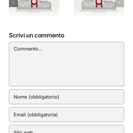
Classifica
del 17 luglio
2026
6
Scrivi un commento
Commento