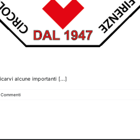
arvi alcune importanti [...]
 Commenti