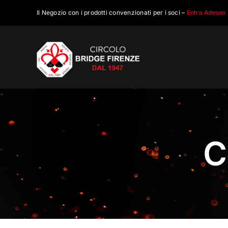
Salta
Il Negozio con i prodotti convenzionati per i soci –
Entra Adesso
al
contenuto
C