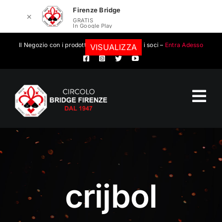
Firenze Bridge
✕
GRATIS
In Google Play
Salta
Il Negozio con i prodotti convenzionati per i soci –
Entra Adesso
VISUALIZZA
al
contenuto
Tog
Nav
Circolo Bridge Firenze
Calendario eventi
crijbol
Eventi
Scuola