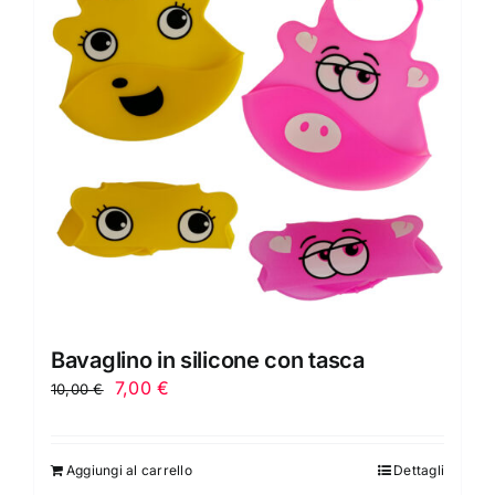
Bavaglino in silicone con tasca
Il
Il
7,00
€
10,00
€
prezzo
prezzo
originale
attuale
Aggiungi al carrello
Dettagli
era:
è: