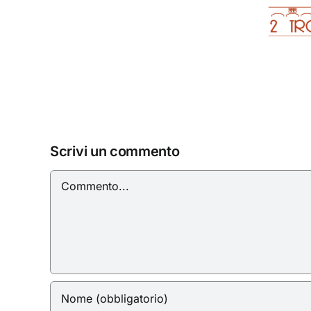
Trofeo Città di
Progamma
Firenze 2° edizione
Feste
di
Natale
Scrivi un commento
Commento