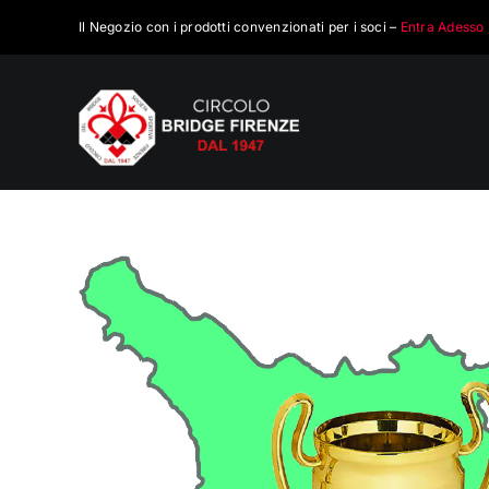
Salta
Il Negozio con i prodotti convenzionati per i soci –
Entra Adesso
al
contenuto
Ingrandisci
immagine