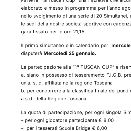
Parte la “1a Tuscan Cup” una iniziativa che alcu
elaborato e messo in programma per l’anno agon
nello svolgimento di una serie di 20 Simultanei,
le sedi della nostre società sportive con cadenza
gara fissato per le ore 21,15.
Il primo simultaneo è in calendario per
mercole
disputerà
Mercoledì 25 gennaio.
La partecipazione alla “1ª TUSCAN CUP” è riserva
a. siano in possesso di tesseramento F.I.G.B. pre
un’a. s. d. affiliata nella regione Toscana
b. per concorrere alla classifica finale dei punti
a.s.d. della Regione Toscana.
La quota di partecipazione, per ogni singola Sim
– per ogni giocatore partecipante € 8,00
– per i tesserati Scuola Bridge € 6,00