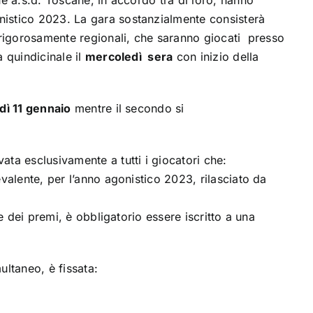
ne a.s.d. Toscane, in accordo tra di loro, hanno
istico 2023. La gara sostanzialmente consisterà
 rigorosamente regionali, che saranno giocati presso
 quindicinale il
mercoledì sera
con inizio della
dì 11 gennaio
mentre il secondo si
ta esclusivamente a tutti i giocatori che:
valente, per l’anno agonistico 2023, rilasciato da
 e dei premi, è obbligatorio essere iscritto a una
ultaneo, è fissata: