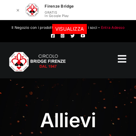
Firenze Bridge
✕
GRATIS
In Google Play
Salta
Il Negozio con i prodotti convenzionati per i soci –
Entra Adesso
VISUALIZZA
al
contenuto
Tog
Nav
Circolo Bridge Firenze
Calendario eventi
Allievi
Eventi
Scuola