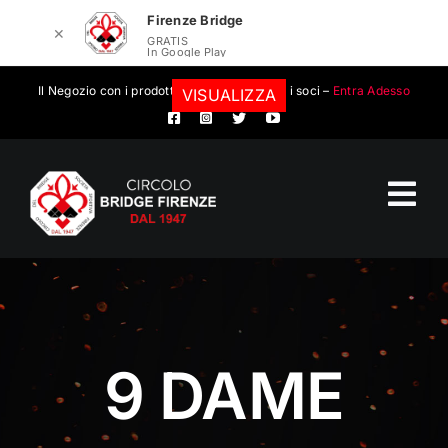
Firenze Bridge
✕
GRATIS
In Google Play
Salta
Il Negozio con i prodotti convenzionati per i soci –
Entra Adesso
VISUALIZZA
al
contenuto
Tog
Nav
Circolo Bridge Firenze
Calendario eventi
9 DAME
Eventi
Scuola