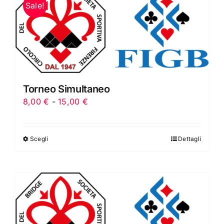
Sale!
Torneo Simultaneo
Fascia
8,00
€
-
15,00
€
di
prezzo:
Scegli
Dettagli
da
8,00 €
a
15,00 €