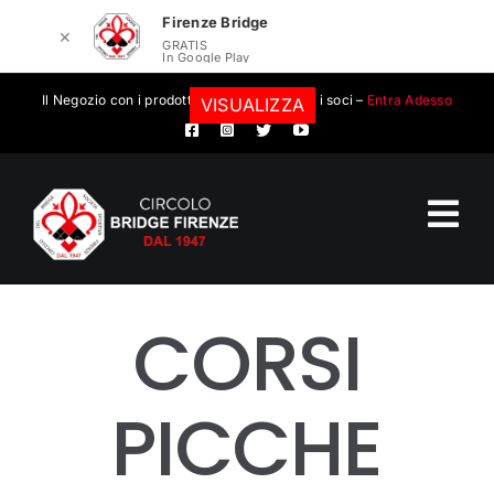
Firenze Bridge
✕
GRATIS
In Google Play
Salta
Il Negozio con i prodotti convenzionati per i soci –
Entra Adesso
VISUALIZZA
al
contenuto
Tog
Nav
Circolo Bridge Firenze
CORSI
Calendario eventi
PICCHE
Eventi
Scuola