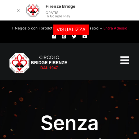
Firenze Bridge
✕
GRATIS
In Google Play
Salta
Il Negozio con i prodotti convenzionati per i soci –
Entra Adesso
VISUALIZZA
al
contenuto
Tog
Nav
Circolo Bridge Firenze
Calendario eventi
Senza
Eventi
Scuola