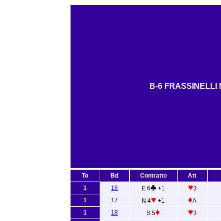
B-6 FRASSINELLI
To
Bd
Contratto
Att
♣
♥
1
16
E 6
+1
3
♥
♦
1
17
N 4
+1
A
♦
♥
1
18
S 5
3