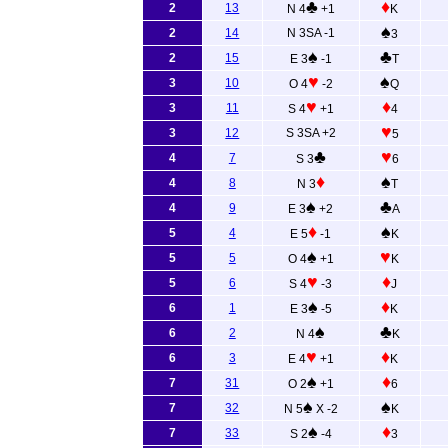
♣
♦
2
13
N 4
+1
K
♠
2
14
N 3SA -1
3
♠
♣
2
15
E 3
-1
T
♥
♠
3
10
O 4
-2
Q
♥
♦
3
11
S 4
+1
4
♥
3
12
S 3SA +2
5
♣
♥
4
7
S 3
6
♦
♠
4
8
N 3
T
♠
♣
4
9
E 3
+2
A
♦
♠
5
4
E 5
-1
K
♠
♥
5
5
O 4
+1
K
♥
♦
5
6
S 4
-3
J
♠
♦
6
1
E 3
-5
K
♠
♣
6
2
N 4
K
♥
♦
6
3
E 4
+1
K
♠
♦
7
31
O 2
+1
6
♠
♠
7
32
N 5
X -2
K
♠
♦
7
33
S 2
-4
3