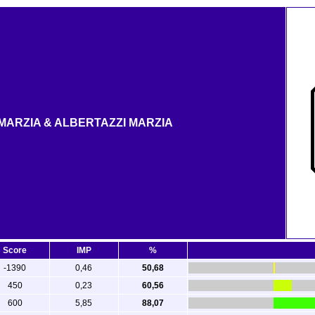
 MARZIA & ALBERTAZZI MARZIA
Score
IMP
%
-1390
0,46
50,68
450
0,23
60,56
600
5,85
88,07