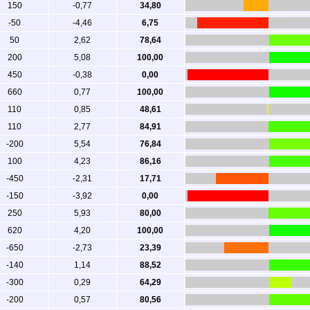
150
-0,77
34,80
-50
-4,46
6,75
50
2,62
78,64
200
5,08
100,00
450
-0,38
0,00
660
0,77
100,00
110
0,85
48,61
110
2,77
84,91
-200
5,54
76,84
100
4,23
86,16
-450
-2,31
17,71
-150
-3,92
0,00
250
5,93
80,00
620
4,20
100,00
-650
-2,73
23,39
-140
1,14
88,52
-300
0,29
64,29
-200
0,57
80,56