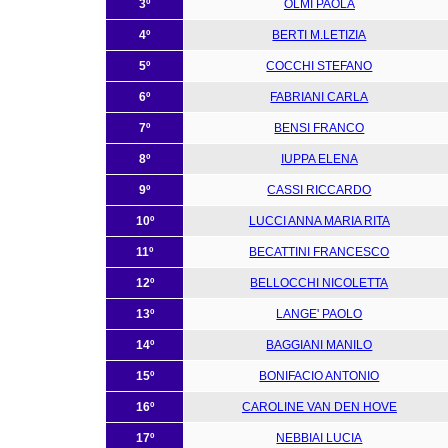
3º
OLMI PAOLA
4º
BERTI M.LETIZIA
5º
COCCHI STEFANO
6º
FABRIANI CARLA
7º
BENSI FRANCO
8º
IUPPA ELENA
9º
CASSI RICCARDO
10º
LUCCI ANNA MARIA RITA
11º
BECATTINI FRANCESCO
12º
BELLOCCHI NICOLETTA
13º
LANGE' PAOLO
14º
BAGGIANI MANILO
15º
BONIFACIO ANTONIO
16º
CAROLINE VAN DEN HOVE
17º
NEBBIAI LUCIA