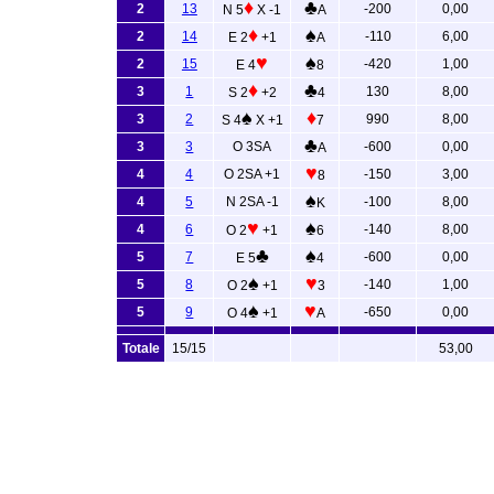
♦
♣
2
13
-200
0,00
N 5
X -1
A
♦
♠
2
14
-110
6,00
E 2
+1
A
♥
♠
2
15
-420
1,00
E 4
8
♦
♣
3
1
130
8,00
S 2
+2
4
♠
♦
3
2
990
8,00
S 4
X +1
7
♣
3
3
O 3SA
-600
0,00
A
♥
4
4
O 2SA +1
-150
3,00
8
♠
4
5
N 2SA -1
-100
8,00
K
♥
♠
4
6
-140
8,00
O 2
+1
6
♣
♠
5
7
-600
0,00
E 5
4
♠
♥
5
8
-140
1,00
O 2
+1
3
♠
♥
5
9
-650
0,00
O 4
+1
A
Totale
15/15
53,00