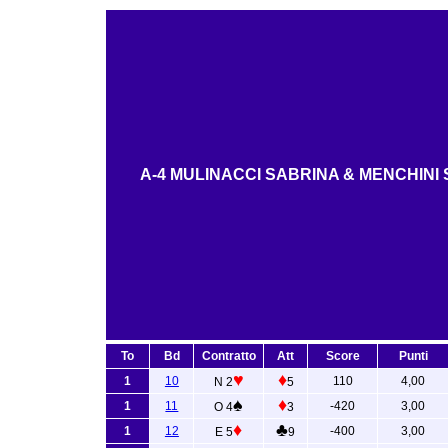
A-4 MULINACCI SABRINA & MENCHINI 
To
Bd
Contratto
Att
Score
Punti
♥
♦
1
10
110
4,00
N 2
5
♠
♦
1
11
-420
3,00
O 4
3
♦
♣
1
12
-400
3,00
E 5
9