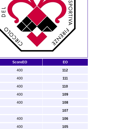
ScoreEO
EO
400
112
400
111
400
110
400
109
400
108
107
400
106
400
105