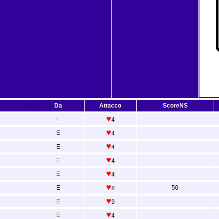
Da
Attacco
ScoreNS
♥
E
4
♥
E
4
♥
E
4
♥
E
4
♥
E
4
♥
E
50
8
♥
E
9
♥
E
4