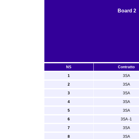
Board 2
NS
Contratto
1
3SA
2
3SA
3
3SA
4
3SA
5
3SA
6
3SA -1
7
3SA
8
3SA